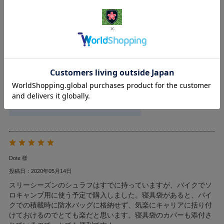
まだ使用していませんので詳細な評価はできません。
シュラフは思った以上に軽くそして暖かそうで、今後の季節、会
社泊で活躍しそうです。
寝具袋はどのように使おうか思案中です。
お店からのコメント
高評価誠にありがとうございます！
是非ご活用いただければ幸いです。
Dote 様
投稿日：2020年05月14日
スリーシーズンのシュラフはすでに持っていますが、バイクでソ
ロキャンプ用に使う予定で購入しました。寝具袋があると、バイ
クでの積載時に防水バッグに格納せず、気楽にキャリアに括り付
けておけるのでとても楽だと思います。寝具袋のカバーも添付さ