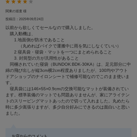
関東の巡査 様
投稿日：2025年09月24日
以前から欲しくてセールなので購入しました。
購入動機は、
1.地面側が防水であること
（丸めればバイクで運搬中に雨を気にしなくていい）
2.寝具袋・寝袋・マットを一つにまとめられること
3. 封筒型の方が汎用性があること
同梱されていた寝袋（BUNDOK:BDK-30KA）は、足元部分に中
綿の飛び出しが縦3cm横2cm程度ありましたが、100均やアウト
ドアショップのナイロンシートで補修可能なのでこのまま使いま
す。
寝具袋には146×55×0.9cmの交換可能なマットが装備されてい
ます。標準装備のマットでも問題ありませんが、家にアライテン
トのスリーピングマットあったので切って入れました。丸めたら
時に多少嵩張りますが、多少自分好みにできるのは面白いと思い
ました。
お店からのコメント