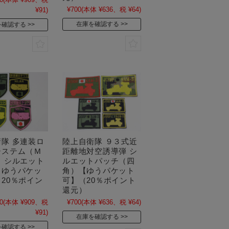
¥700
(本体 ¥636、税 ¥64)
¥91)
在庫を確認する
を確認する
隊 多連装ロ
陸上自衛隊 ９３式近
システム（Ｍ
距離地対空誘導弾 シ
 シルエット
ルエットパッチ（四
【ゆうパケッ
角）【ゆうパケット
20％ポイン
可】（20％ポイント
）
還元）
0
(本体 ¥909、税
¥700
(本体 ¥636、税 ¥64)
¥91)
在庫を確認する
を確認する