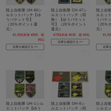
陸上自衛隊 UH-60シ
陸上自衛隊 CH-47シ
陸上自衛
ルエットパッチ【ゆ
ルエットパッチ（四
ルエッ
うパケット可】
角）【ゆうパケット
うパケ
（20％ポイント還
可】（20％ポイント
（20％
元）
還元）
元）
¥1,000
(本体 ¥909、税
¥700
(本体 ¥636、税 ¥64)
¥1,00
¥91)
在庫を確認する
在庫を確認する
在庫
陸上自衛隊 UH-1シル
陸上自衛隊 OH-6シ
陸上自衛
エットパッチ【ゆう
ルエットパッチ（四
シルエ