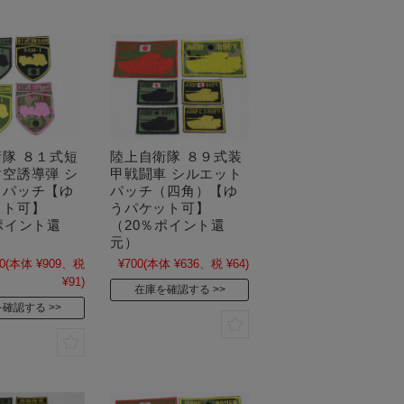
隊 ８１式短
陸上自衛隊 ８９式装
空誘導弾 シ
甲戦闘車 シルエット
トパッチ【ゆ
パッチ（四角）【ゆ
ット可】
うパケット可】
ポイント還
（20％ポイント還
元）
0
(本体 ¥909、税
¥700
(本体 ¥636、税 ¥64)
¥91)
在庫を確認する
を確認する