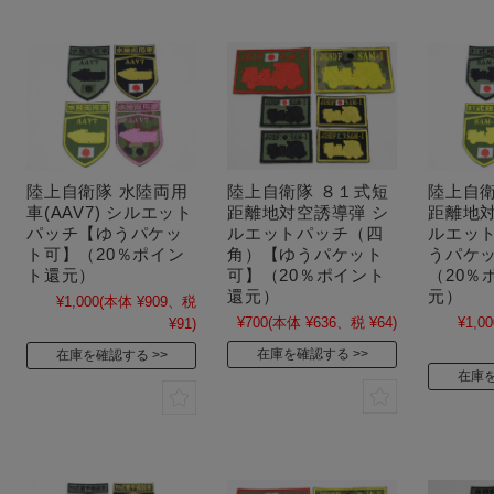
陸上自衛隊 水陸両用
陸上自衛隊 ８１式短
陸上自衛
車(AAV7) シルエット
距離地対空誘導弾 シ
距離地対
パッチ【ゆうパケッ
ルエットパッチ（四
ルエッ
ト可】（20％ポイン
角）【ゆうパケット
うパケ
ト還元）
可】（20％ポイント
（20％
還元）
元）
¥1,000
(本体 ¥909、税
¥700
(本体 ¥636、税 ¥64)
¥1,00
¥91)
在庫を確認する
在庫を確認する
在庫