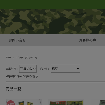
店
お問い合せ
お客様の声
TOP
パッチ（ワッペン）
表示切替：
並び順：
98件中1件～40件を表示
商品一覧