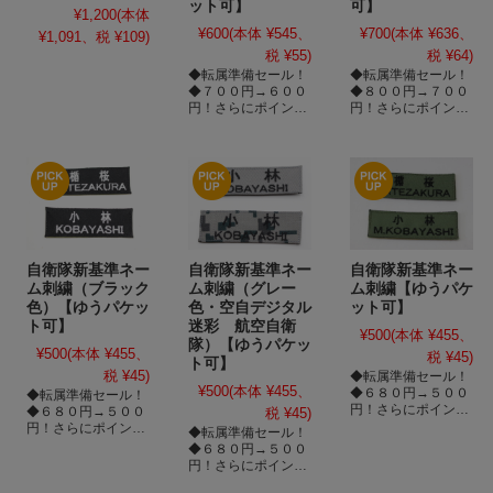
グなどに！
ット可】
可】
できますのでショル
¥1,200
(本体
◆約３ｃｍもあるク
ダーとしてもご使用
¥600
(本体 ¥545、
ッションがあなたの
¥700
(本体 ¥636、
¥1,091、税 ¥109)
いただけます。
負担を和らげます。
税 ¥55)
税 ¥64)
◆迷彩柄ながら私服
◆裏面メッシュ加工
◆転属準備セール！
◆転属準備セール！
に非常によく合うと
※ゆうパケット対応
◆７００円→６００
◆８００円→７００
思いますので街中で
商品：複数ご注文
円！さらにポイント
円！さらにポイント
使ってみてはいかが
（厚さ３ｃｍ以上）
３倍！
３倍！
でしょうか。
の際は通常配送に変
◆陸自迷彩・航空自
更する場合がござい
衛隊デジタル迷彩・
ます。ご理解・ご了
海自迷彩の３種類を
承よろしくお願いい
ご用意。
たします。
◆サイズ：約３０×
１２×２０ｃｍ
◆ご希望のお客様に
は文字刺繍いたしま
自衛隊新基準ネー
自衛隊新基準ネー
自衛隊新基準ネー
す。
ム刺繍（ブラック
ム刺繍（グレー
ム刺繍【ゆうパケ
◆写真で言うところ
色）【ゆうパケッ
色・空自デジタル
ット可】
の自衛隊部分に全角
ト可】
迷彩 航空自衛
４文字以内で刺繍い
¥500
(本体 ¥455、
たします。（Ｉハー
隊）【ゆうパケッ
¥500
(本体 ¥455、
税 ¥45)
トの部分は変更不
ト可】
税 ¥45)
◆転属準備セール！
可。無くすことは可
¥500
(本体 ¥455、
◆６８０円→５００
能）
◆転属準備セール！
円！さらにポイント
◆刺繍をしてあなた
◆６８０円→５００
税 ¥45)
３倍！
（チーム）だけのボ
円！さらにポイント
◆転属準備セール！
ストンバッグを！
３倍！
◆６８０円→５００
◆教育隊卒業・昇任
円！さらにポイント
のお祝いに！
３倍！