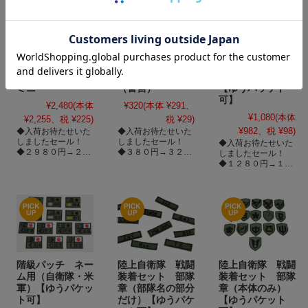
ボストンバッグ
ＯＤホイッスル
迷彩肩パット２
ミニ
（警笛）
【ゆうパッケト
可】
¥2,480
(本体
¥320
(本体 ¥291、
¥1,080
(本体
¥2,255、税 ¥225)
税 ¥29)
¥982、税 ¥98)
◆入荷お待たせいた
◆入荷お待たせいた
しましたセール！
しましたセール！
◆入荷お待たせいた
◆２９８０円→２４
◆３８０円→３２０
しましたセール！
８０円！さらにポイ
円！さらにポイント
◆１２８０円→１０
ント３倍！
３倍！
８０円！さらにポイ
※在庫切れの保証は
ント３倍！
できません
※在庫切れの保証は
◆ミニボストンバッ
できません
グ！
◆大きく厚い迷彩柄
◆メインのポケット
の肩パット！
と前面にサブポケッ
◆肩に負担がかかる
トがありますので若
物に使用すればその
干大きいものをメイ
負担を軽減できま
階級パッチ ネー
陸上自衛隊 戦闘
陸上自衛隊 戦闘
ンに、財布や携帯な
す。
ど小さいものをサブ
ム用（自衛隊・米
装着セット 部隊
装着セット 部隊
◆パットの付いてい
に。
ないリュックサッ
軍）【ゆうパケッ
章（部隊名の部分
章（本体のみ）
◆付属のバンドを使
ク、ショルダーバッ
ト可】
だけ）【ゆうパケ
【ゆうパケット
用しますと肩掛けに