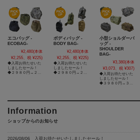
◆金糸で刺繍いたし
ますが基本色（白・
黒・赤・青・黄色）
でしたら対応できま
すのでその際は通信
欄にてご指示くださ
い。
◆書体（楷書・明
朝・ゴシック等）も
エコバッグ -
ボディバッグ -
小型ショルダーバ
変えれますのでその
ECOBAG-
BODY BAG-
ッグ -
際も通信欄にてご連
SHOULDER
¥2,480
(本体
¥2,480
(本体
絡ください。※指示
BAG-
がない場合はゴシッ
¥2,255、税 ¥225)
¥2,255、税 ¥225)
ク
¥3,380
(本体
◆入荷お待たせいた
◆入荷お待たせいた
※刺繍注文された場
しましたセール！
しましたセール！
¥3,073、税 ¥307)
合はキャンセル・返
◆２９８０円→２４
◆２９８０円→２４
◆入荷お待たせいた
品等一切お受けでき
８０円！さらにポイ
８０円！さらにポイ
しましたセール！
ませんので予めご了
ント３倍！
ント３倍！
◆３９８０円→３３
承ください。
８０円！さらにポイ
※不良品対応は文字
ント３倍！
間違いのみですので
ご理解の方よろしく
お願いいたします。
ショップからのお知らせ
2026/08/06 入荷お待たせいたしましたセール！