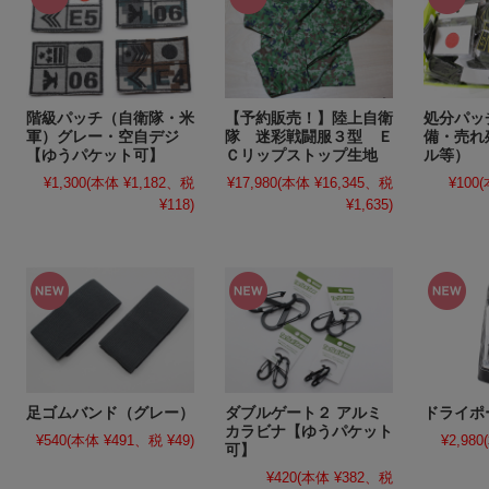
階級パッチ（自衛隊・米
【予約販売！】陸上自衛
処分パッ
軍）グレー・空自デジ
隊 迷彩戦闘服３型 Ｅ
備・売れ
【ゆうパケット可】
Ｃリップストップ生地
ル等）
¥1,300
(本体 ¥1,182、税
¥17,980
(本体 ¥16,345、税
¥100
(
¥118)
¥1,635)
足ゴムバンド（グレー）
ダブルゲート２ アルミ
ドライポ
カラビナ【ゆうパケット
¥540
(本体 ¥491、税 ¥49)
¥2,980
可】
¥420
(本体 ¥382、税