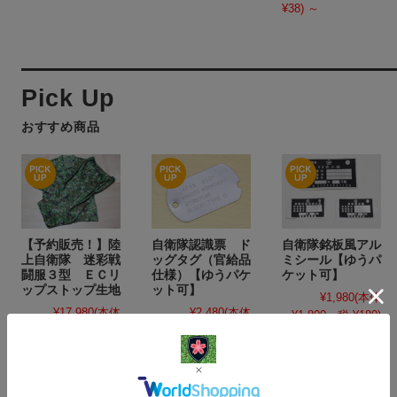
¥38)
～
おすすめ商品
【予約販売！】陸
自衛隊認識票 ド
自衛隊銘板風アル
上自衛隊 迷彩戦
ッグタグ（官給品
ミシール【ゆうパ
闘服３型 ＥＣリ
仕様）【ゆうパケ
ケット可】
ップストップ生地
ット可】
¥1,980
(本体
¥17,980
(本体
¥2,480
(本体
¥1,800、税 ¥180)
¥16,345、税
¥2,255、税 ¥225)
¥1,635)