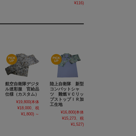
¥116)
航空自衛隊デジタ
陸上自衛隊 新型
ル迷彩服 官給品
コンバットシャ
仕様（カスタム）
ツ 難燃ＶＣリッ
プストップＩＲ加
¥19,800
(本体
工生地
¥18,000、税
¥16,800
(本体
¥1,800)
～
¥15,273、税
¥1,527)