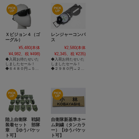
Ｘビジョン４（ゴ
レンジャーコンパ
ーグル）
ス
¥5,480
(本体
¥2,580
(本体
¥4,982、税 ¥498)
¥2,345、税 ¥235)
◆入荷お待たせいた
◆入荷お待たせいた
しましたセール！
しましたセール！
◆６４８０円→５４
◆２９８０円→２５
８０円！さらにポイ
８０円！さらにポイ
ント３倍！
ント３倍！
陸上自衛隊 戦闘
自衛隊新基準ネー
装着セット 部隊
ム刺繍（タンカラ
章 【ゆうパケッ
ー）【ゆうパケッ
ト可】
ト可】