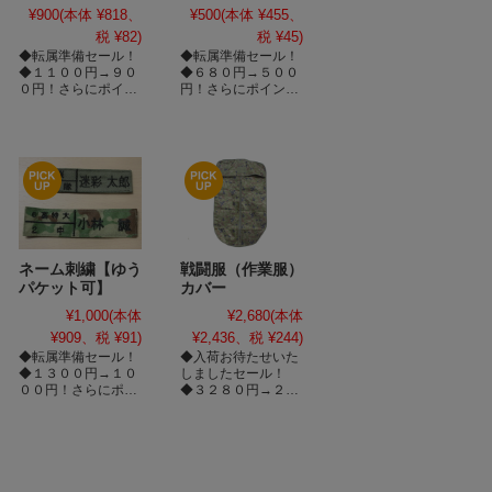
¥900
(本体 ¥818、
¥500
(本体 ¥455、
税 ¥82)
税 ¥45)
◆転属準備セール！
◆転属準備セール！
◆１１００円→９０
◆６８０円→５００
０円！さらにポイン
円！さらにポイント
ト３倍！
３倍！
ネーム刺繍【ゆう
戦闘服（作業服）
パケット可】
カバー
¥1,000
(本体
¥2,680
(本体
¥909、税 ¥91)
¥2,436、税 ¥244)
◆転属準備セール！
◆入荷お待たせいた
◆１３００円→１０
しましたセール！
００円！さらにポイ
◆３２８０円→２６
ント３倍！
８０円！さらにポイ
ント３倍！