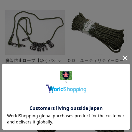
脱落防止ロープ【ゆうパケッ
ＯＤ ユーティリティーロー
ト対応】
プ（５ｍｍ×１５ｍ）
¥1,080
(本体 ¥982、税 ¥98)
¥1,100
(本体 ¥1,000、税 ¥100)