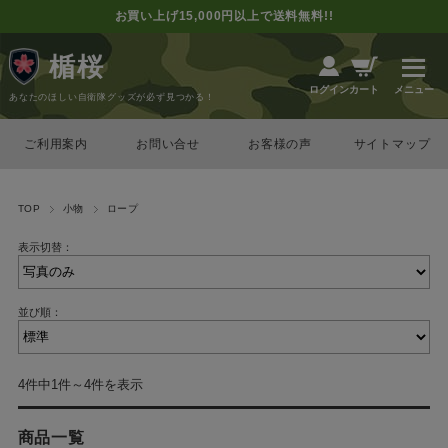
お買い上げ15,000円以上で送料無料!!
楯桜
カート
ログイン
あなたのほしい自衛隊グッズが必ず見つかる！
ご利用案内
お問い合せ
お客様の声
サイトマップ
TOP
小物
ロープ
表示切替：
並び順：
4件中1件～4件を表示
商品一覧