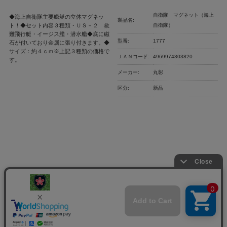
自衛隊 マグネット（海上
◆海上自衛隊主要艦艇の立体マグネッ
製品名:
ト！◆セット内容３種類・ＵＳ－２ 救
自衛隊）
難飛行艇・イージス艦・潜水艦◆底に磁
型番:
1777
石が付いており金属に張り付きます。◆
サイズ：約４ｃｍ※上記３種類の価格で
ＪＡＮコード:
4969974303820
す。
メーカー:
丸彰
区分:
新品