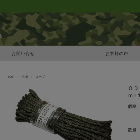
店
お問い合せ
お客様の声
TOP
小物
ロープ
ＯＤ
ｍ×
価格:
数量: