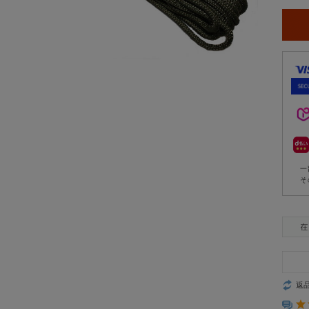
一
そ
返