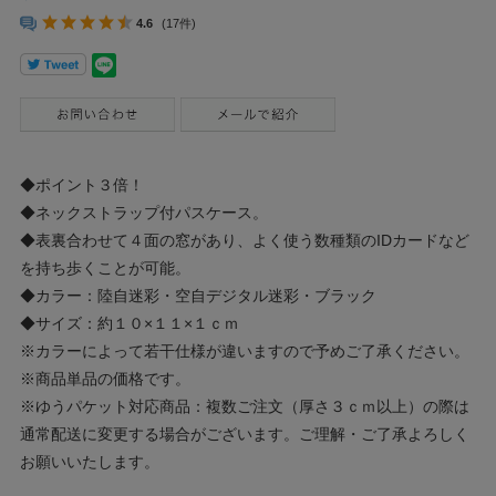
4.6
(17件)
◆ポイント３倍！
◆ネックストラップ付パスケース。
◆表裏合わせて４面の窓があり、よく使う数種類のIDカードなど
を持ち歩くことが可能。
◆カラー：陸自迷彩・空自デジタル迷彩・ブラック
◆サイズ：約１０×１１×１ｃｍ
※カラーによって若干仕様が違いますので予めご了承ください。
※商品単品の価格です。
※ゆうパケット対応商品：複数ご注文（厚さ３ｃｍ以上）の際は
通常配送に変更する場合がございます。ご理解・ご了承よろしく
お願いいたします。