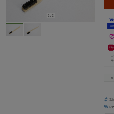
1
/
2
一
そ
返
レ