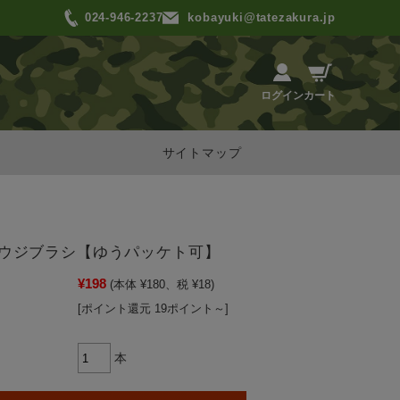
024-946-2237
kobayuki@tatezakura.jp
カート
ログイン
サイトマップ
ウジブラシ【ゆうパッケト可】
¥198
(本体 ¥180、税 ¥18)
[ポイント還元 19ポイント～]
本