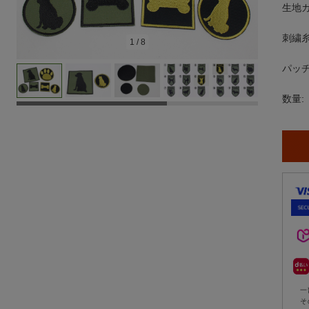
生地
刺繍
1
/
8
パッチ
数量:
一
そ