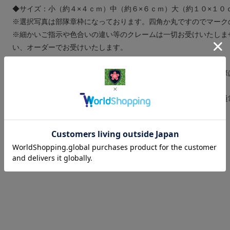
◆サイズ：小（約４×４ｃｍ）中（約６×６ｃｍ）大（約１０×１０
※選択写真は部隊章枠になっております。四角か丸ですのでマーク
※細かいご指示や色合いの違い等のクレームは一切お受けいたしま
い、オーダーでお受けいたします。
※１枚の価格です。
※ご注文状況により作成にお時間を頂く場合がございます。その際
い。
※ゆうパケット対応商品：複数ご注文（厚さ３ｃｍ以上）の際は通
解・ご了承よろしくお願いいたします。