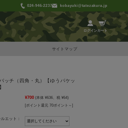
024-946-2237
kobayuki@tatezakura.jp
カート
ログイン
サイトマップ
パッチ（四角・丸）【ゆうパケッ
】
¥700
(本体 ¥636、税 ¥64)
[ポイント還元 70ポイント～]
シルエット：