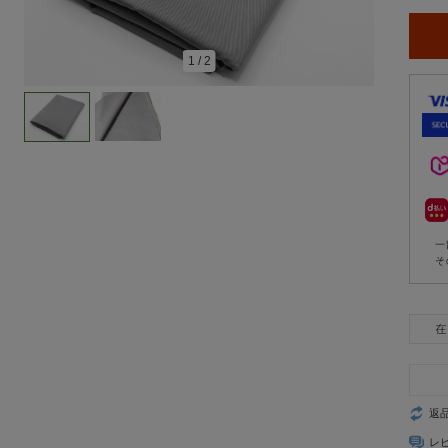
1
/
2
一
そ
返
レ