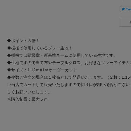
◆ポイント３倍！
◆楯桜で使用しているグレー生地！
◆楯桜では階級章・新基準ネームに使用している生地です。
◆生地ですので当て布やテーブルクロス、お好きなグレーアイテム
◆サイズ：1.12ｍ×1ｍオーダーカット
◆複数ご注文の場合は１枚布として発送いたします。（２枚：1.15×2
※当店でカットして販売いたしますので切り口が粗い場合がござい
しくお願いいたします。
※購入制限：最大５ｍ