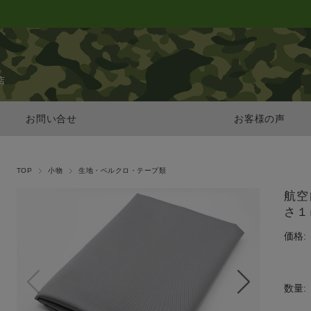
店
お問い合せ
お客様の声
TOP
小物
生地・ベルクロ・テープ類
航空
さ１
価格:
数量: