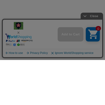
楯桜
024-946-2237
kobayuki@tatezakura.jp