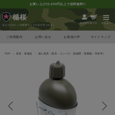
お買い上げ15,000円以上で送料無料!!
楯桜
カート
ログイン
あなたのほしい自衛隊グッズが必ず見つかる！
ご利用案内
お問い合せ
お客様の声
サイトマップ
TOP
装具・装備品
個人装具（装具・コンパス・認識票・双眼鏡・耳栓等）