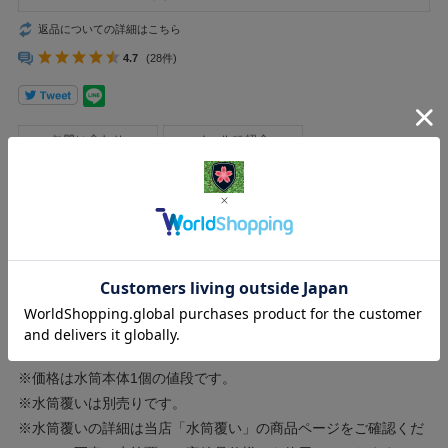
返品についての詳細はこちら
4.7
(28件)
◆ポイント３倍！
◆官給品のQマークを取り除いたものになります。（水筒本体）
◆容量約１リットルのプラスチック製水筒。
◆アルミカップ付
◆水筒覆いを使用すれば弾帯に装着することができます。
※陸自迷彩水筒覆い「あり」選択にてご購入しますとお得になり
ます。
※価格は水筒本体1個の値段です。
※水筒覆いは別売りです。
※水筒覆いの詳細は当店「水筒覆い」の商品ページをご確認くだ