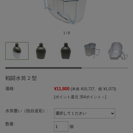
1
/
8
戦闘水筒２型
¥11,800
価格:
(本体 ¥10,727、税 ¥1,073)
[ポイント還元 354ポイント～]
水筒覆い（陸自迷彩）:
数量:
個