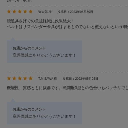
1件～7件（全7件）
弥太郎 様
投稿日：2023年03月30日
腰道具さげでの負担軽減に效果絶大！
ベルトはサスペンダー金具がはまるものでないと使えないという弱
お店からのコメント
高評価誠にありがとうございます！
T.MISAWA 様
投稿日：2022年05月03日
機能性、質感ともに抜群です。戦闘服3型との色合いもバッチリで
お店からのコメント
高評価誠にありがとうございます！