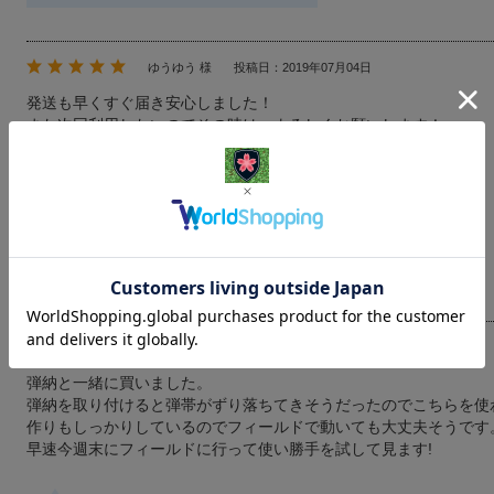
ゆうゆう 様
投稿日：2019年07月04日
発送も早くすぐ届き安心しました！
また次回利用したいのでその時は、よろしくお願いします！
お店からのコメント
高評価誠にありがとうございます！
是非ご活用いただければ幸いです。
ちば子 様
投稿日：2017年07月14日
弾納と一緒に買いました。
弾納を取り付けると弾帯がずり落ちてきそうだったのでこちらを使
作りもしっかりしているのでフィールドで動いても大丈夫そうです
早速今週末にフィールドに行って使い勝手を試して見ます!